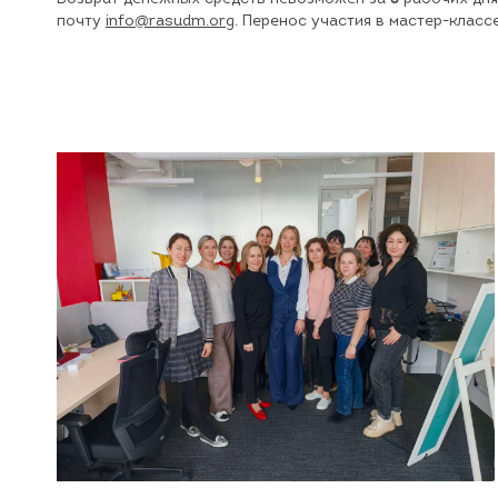
почту
info@rasudm.org
. Перенос участия в мастер-класс