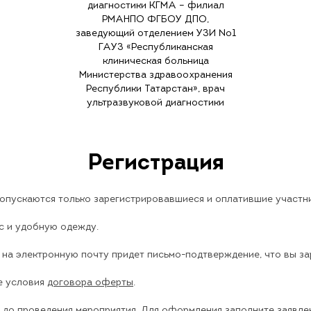
диагностики КГМА – филиал
РМАНПО ФГБОУ ДПО,
заведующий отделением УЗИ №1
ГАУЗ «Республиканская
клиническая больница
Министерства здравоохранения
Республики Татарстан», врач
ультразвуковой диагностики
Регистрация
допускаются только зарегистрировавшиеся и оплатившие участни
с и удобную одежду.
м на электронную почту придет письмо-подтверждение, что вы з
е условия
договора оферты
.
 до проведения мероприятия. Для оформления заполните
заявле