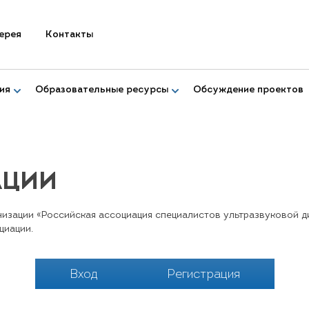
ерея
Контакты
ия
Образовательные ресурсы
Обсуждение проектов
АЦИИ
зации «Российская ассоциация специалистов ультразвуковой ди
циации.
Вход
Регистрация