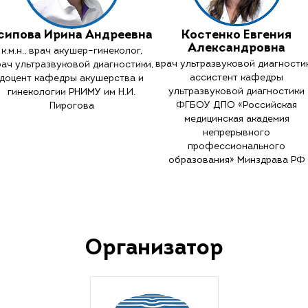
сипова Ирина Андреевна
Костенко Евгения
Александровна
к.м.н., врач акушер–гинеколог,
врач ультразвуковой диагностик
рач ультразвуковой диагностики,
ассистент кафедры
доцент кафедры акушерства и
ультразвуковой диагностики
гинекологии РНИМУ им Н.И.
ФГБОУ ДПО «Российская
Пирогова
медицинская академия
непрерывного
профессионального
образования» Минздрава РФ
Организатор